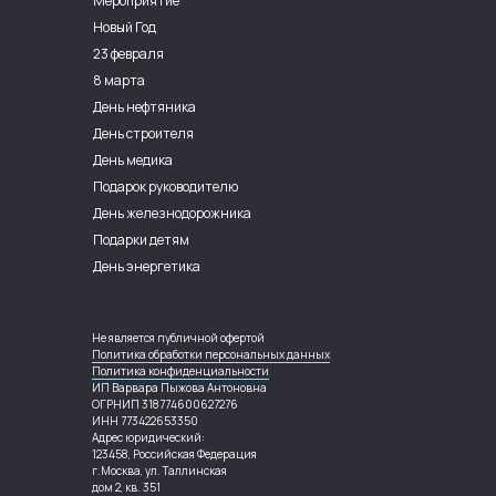
Мероприятие
Новый Год
23 февраля
8 марта
День нефтяника
День строителя
День медика
Подарок руководителю
День железнодорожника
Подарки детям
День энергетика
Не является публичной офертой
Политика обработки персональных данных
Политика конфиденциальности
ИП Варвара Пыжова Антоновна
ОГРНИП 318774600627276
ИНН 773422653350
Адрес юридический:
123458, Российская Федерация
г.Москва, ул. Таллинская
дом 2, кв. 351