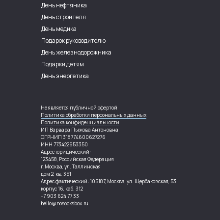
День нефтяника
День строителя
День медика
Подарок руководителю
День железнодорожника
Подарки детям
День энергетика
Не является публичной офертой
Политика обработки персональных данных
Политика конфиденциальности
ИП Варвара Пыжова Антоновна
ОГРНИП 318774600627276
ИНН 773422653350
Адрес юридический:
123458, Российская Федерация
г.Москва, ул. Таллинская
дом 2, кв. 351
Адрес фактический: 105187, Москва, ул. Щербаковская, 53
корпус 16, каб. 312
+7 903 624 77 33
hello@nosocksbox.ru