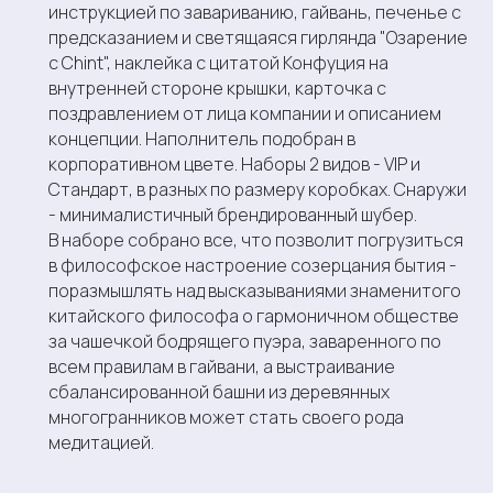
инструкцией по завариванию, гайвань, печенье с
предсказанием и светящаяся гирлянда "Озарение
с Chint", наклейка с цитатой Конфуция на
внутренней стороне крышки, карточка с
поздравлением от лица компании и описанием
концепции. Наполнитель подобран в
корпоративном цвете. Наборы 2 видов - VIP и
Стандарт, в разных по размеру коробках. Снаружи
- минималистичный брендированный шубер.
В наборе собрано все, что позволит погрузиться
в философское настроение созерцания бытия -
поразмышлять над высказываниями знаменитого
китайского философа о гармоничном обществе
за чашечкой бодрящего пуэра, заваренного по
всем правилам в гайвани, а выстраивание
сбалансированной башни из деревянных
многогранников может стать своего рода
медитацией.