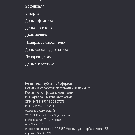
23 февраля
8 марта
День нефтяника
День строителя
День медика
Подарок руководителю
День железнодорожника
Подарки детям
День энергетика
Не является публичной офертой
Политика обработки персональных данных
Политика конфиденциальности
ИП Варвара Пыжова Антоновна
ОГРНИП 318774600627276
ИНН 773422653350
Адрес юридический:
123458, Российская Федерация
г.Москва, ул. Таллинская
дом 2, кв. 351
Адрес фактический: 105187, Москва, ул. Щербаковская, 53
корпус 16, каб. 312