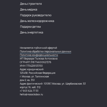
День строителя
День медика
Подарок руководителю
День железнодорожника
Подарки детям
День энергетика
Не является публичной офертой
Политика обработки персональных данных
Политика конфиденциальности
ИП Варвара Пыжова Антоновна
ОГРНИП 318774600627276
ИНН 773422653350
Адрес юридический:
123458, Российская Федерация
г.Москва, ул. Таллинская
дом 2, кв. 351
Адрес фактический: 105187, Москва, ул. Щербаковская, 53
корпус 16, каб. 312
+7 903 624 77 33
hello@nosocksbox.ru